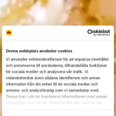
Denna webbplats använder cookies
Vi använder enhetsidentifierare för att anpassa innehållet
och annonserna till användarna, tillhandahålla funktioner
Kronfågels
för sociala medier och analysera vår trafik. Vi
vidarebefordrar även sådana identifierare och annan
information från din enhet till de sociala medier och
annons- och analysföretag som vi samarbetar med.
KYCKLINGGUIDE
Dessa kan i sin tur kombinera informationen med annan
information som du har tillhandahållit eller som de har
samlat in när du har använt deras tjänster.