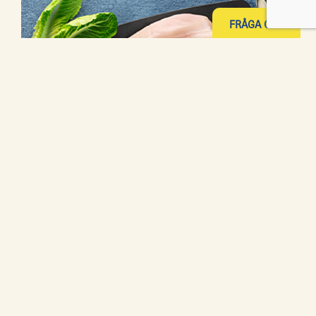
FRÅGA OSS
Kyckling utan ben