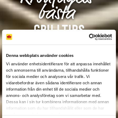
bästa
GRILLTIPS
I denna grillguide delar vi med oss av
kunskaper och enkla tips om hur du
Denna webbplats använder cookies
grillar kyckling, röker kyckling, kryddar
och marinerar den. Bli en grillmästare
Vi använder enhetsidentifierare för att anpassa innehållet
på kyckling du också!
och annonserna till användarna, tillhandahålla funktioner
för sociala medier och analysera vår trafik. Vi
vidarebefordrar även sådana identifierare och annan
information från din enhet till de sociala medier och
annons- och analysföretag som vi samarbetar med.
Dessa kan i sin tur kombinera informationen med annan
information som du har tillhandahållit eller som de har
samlat in när du har använt deras tjänster.