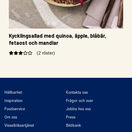
Kycklingsallad med quinoa, äpple, blåbär,
fetaost och mandlar
(2 röster)
Hållbarhet
Kontakta oss
Inspiration
Frågor och svar
Foodservice
Jobba hos oss
Om oss
Press
Visselblåsartjänst
Bildbank