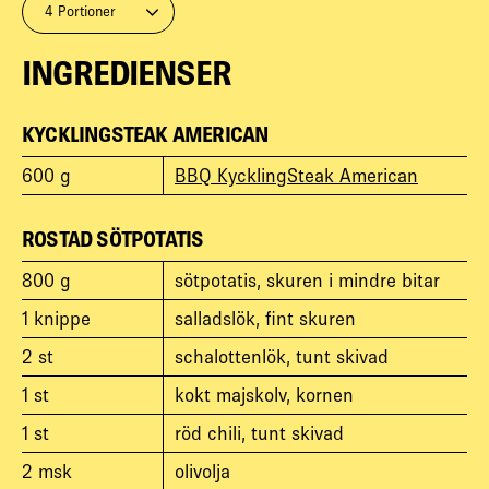
4 Portioner
INGREDIENSER
KYCKLINGSTEAK AMERICAN
600
g
BBQ KycklingSteak American
ROSTAD SÖTPOTATIS
800
g
sötpotatis, skuren i mindre bitar
1
knippe
salladslök, fint skuren
2
st
schalottenlök, tunt skivad
1
st
kokt majskolv, kornen
1
st
röd chili, tunt skivad
2
msk
olivolja