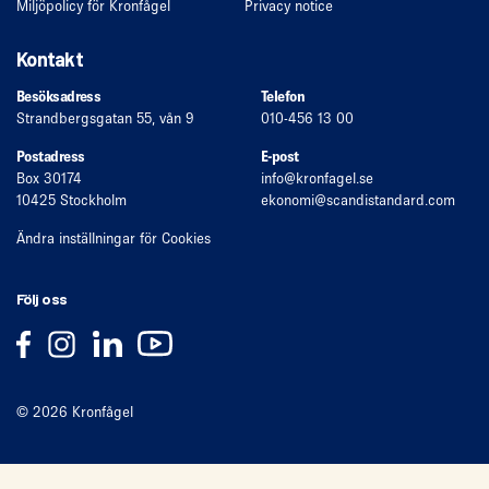
Miljöpolicy för Kronfågel
Privacy notice
Kontakt
Besöksadress
Telefon
Strandbergsgatan 55, vån 9
010-456 13 00
Postadress
E-post
Box 30174
info
@kronfagel.se
10425 Stockholm
ekonomi
@scandistandard.com
Ändra inställningar för Cookies
Följ oss
© 2026 Kronfågel