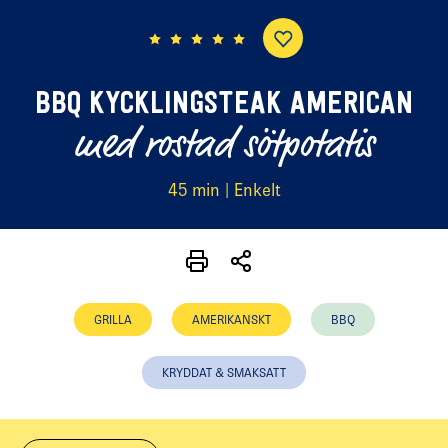
(2 röster)
BBQ KYCKLINGSTEAK AMERICAN
med rostad sötpotatis
45 min | Enkelt
GRILLA
AMERIKANSKT
BBQ
KRYDDAT & SMAKSATT