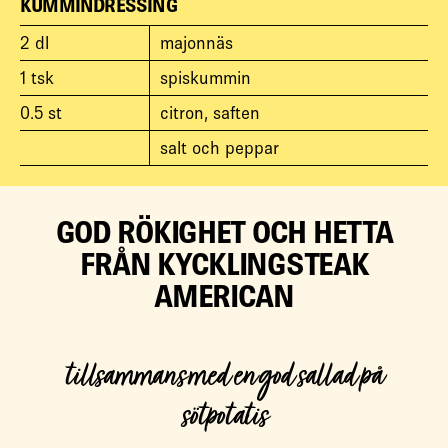
KUMMINDRESSING
2
dl
majonnäs
1
tsk
spiskummin
0.5
st
citron, saften
salt och peppar
GOD RÖKIGHET OCH HETTA
FRÅN KYCKLINGSTEAK
AMERICAN
tillsammans med en god sallad på
sötpotatis