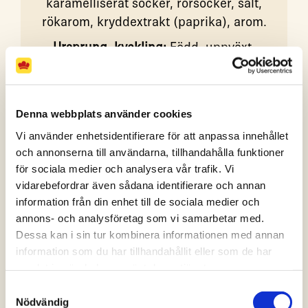
karamelliserat socker, rörsocker, salt,
rökarom, kryddextrakt (paprika), arom.
Ursprung, kyckling:
Född, uppväxt,
slaktad i Sverige.
Denna webbplats använder cookies
Vad tyckte du?
Vi använder enhetsidentifierare för att anpassa innehållet
och annonserna till användarna, tillhandahålla funktioner
för sociala medier och analysera vår trafik. Vi
(2 röster)
vidarebefordrar även sådana identifierare och annan
information från din enhet till de sociala medier och
Spara
Skriv ut
Dela
annons- och analysföretag som vi samarbetar med.
Dessa kan i sin tur kombinera informationen med annan
information som du har tillhandahållit eller som de har
samlat in när du har använt deras tjänster.
Samtyckesval
FLER RECEPT
Nödvändig