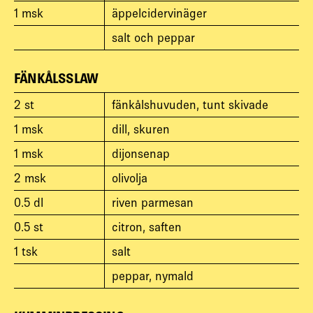
1
msk
äppelcidervinäger
salt och peppar
FÄNKÅLSSLAW
2
st
fänkålshuvuden, tunt skivade
1
msk
dill, skuren
1
msk
dijonsenap
2
msk
olivolja
0.5
dl
riven parmesan
0.5
st
citron, saften
1
tsk
salt
peppar, nymald