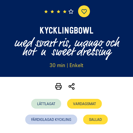
(3 röster)
KYCKLINGBOWL
med svart ris, mango och
hot´n´sweet dressing
30 min | Enkelt
LÄTTLAGAT
VARDAGSMAT
FÄRDIGLAGAD KYCKLING
SALLAD