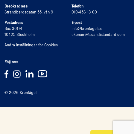
Besöksadress
Telefon
Strandbergsgatan 55, vån 9
010-456 13 00
Postadress
E-post
Box 30174
info
@kronfagel.se
10425 Stockholm
ekonomi
@scandistandard.com
Ändra inställningar för Cookies
Följ oss
© 2026 Kronfågel