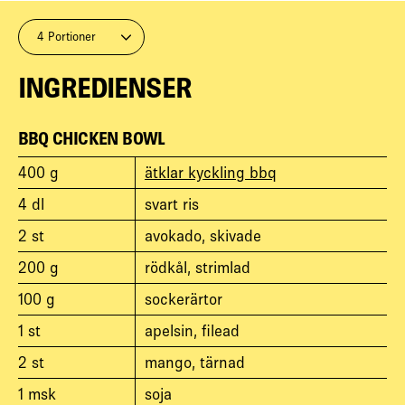
4 Portioner
INGREDIENSER
BBQ CHICKEN BOWL
400
g
ätklar kyckling bbq
4
dl
svart ris
2
st
avokado, skivade
200
g
rödkål, strimlad
100
g
sockerärtor
1
st
apelsin, filead
2
st
mango, tärnad
1
msk
soja