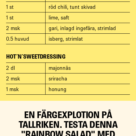
1
st
röd chili, tunt skivad
1
st
lime, saft
2
msk
gari, inlagd ingefära, strimlad
0.5
huvud
isberg, strimlat
HOT´N´SWEETDRESSING
2
dl
majonnäs
2
msk
sriracha
1
msk
honung
EN FÄRGEXPLOTION PÅ
TALLRIKEN. TESTA DENNA
"RAINBOW SALAD" MED