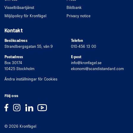
Visselblåsartjänst
Bildbank
Miljöpolicy för Kronfågel
Privacy notice
Kontakt
Besöksadress
Telefon
Strandbergsgatan 55, vån 9
010-456 13 00
Postadress
E-post
Box 30174
info
@kronfagel.se
10425 Stockholm
ekonomi
@scandistandard.com
Ändra inställningar för Cookies
Följ oss
© 2026 Kronfågel