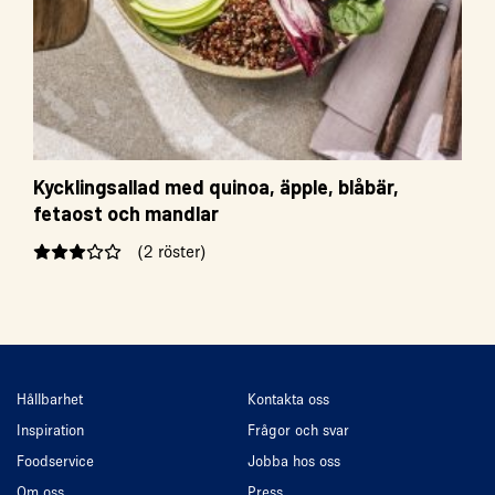
Kycklingsallad med quinoa, äpple, blåbär,
fetaost och mandlar
(2 röster)
Hållbarhet
Kontakta oss
Inspiration
Frågor och svar
Foodservice
Jobba hos oss
Om oss
Press