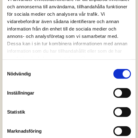
grundsmaken – umami.
och annonserna till användarna, tillhandahålla funktioner
för sociala medier och analysera vår trafik. Vi
Umami finns i t ex tomat,
vidarebefordrar även sådana identifierare och annan
information från din enhet till de sociala medier och
svamp, sardeller och annan
annons- och analysföretag som vi samarbetar med.
fisk, tabasco, sojasås,
Dessa kan i sin tur kombinera informationen med annan
information som du har tillhandahållit eller som de har
cayennepeppar, ketchup och
samlat in när du har använt deras tjänster.
Samtyckesval
lök.
Nödvändig
Experimentera gärna själv i köket och
Inställningar
färdas till olika världsdelar med
smakerna på din kyckling.
Statistik
FLER TIPS!
Använd även gärna funktionen ovanför
Marknadsföring
ingredienserna, för att variera antal