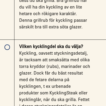
dess du ska grilla. Bra grillrub när
du vill ha din kyckling av en lite
hetare och rökigare karaktär.
Denna grillrub för kyckling passar
särskilt bra till extra söta glazer.
Vilken kycklingdel ska du välja?
Kyckling, oavsett styckningsdetalj,
är tacksam att smaksätta med olika
torra kryddor (rubs), marinader och
glazer. Dock får du bäst resultat
med de fetare delarna på
kycklingen, t ex urbenade
produkter som
KycklingSteak
eller
kycklinglår, när du ska grilla. Fettet