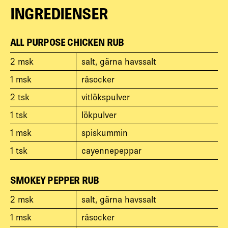
INGREDIENSER
ALL PURPOSE CHICKEN RUB
2
msk
salt, gärna havssalt
1
msk
råsocker
2
tsk
vitlökspulver
1
tsk
lökpulver
1
msk
spiskummin
1
tsk
cayennepeppar
SMOKEY PEPPER RUB
2
msk
salt, gärna havssalt
1
msk
råsocker