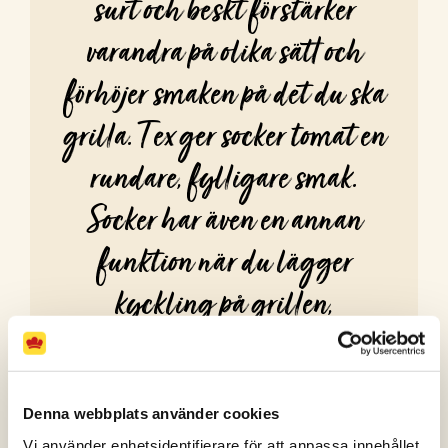
surt och beskt förstärker
varandra på olika sätt och
förhöjer smaken på det du ska
grilla. T ex ger socker tomat en
rundare, fylligare smak.
Socker har även en annan
funktion när du lägger
kyckling på grillen,
nämligen att den ger det du
grillar en krispig yta. Lek
Denna webbplats använder cookies
även med den femte
Vi använder enhetsidentifierare för att anpassa innehållet