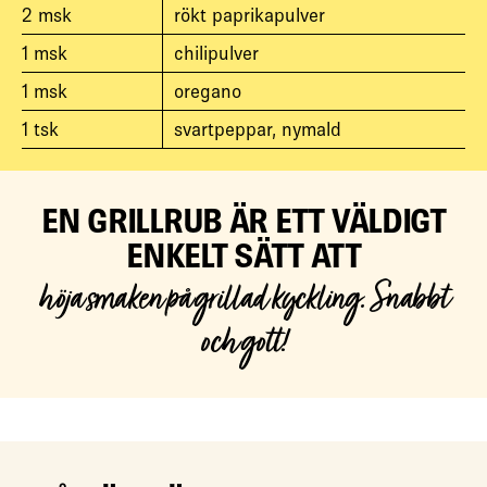
2
msk
rökt paprikapulver
1
msk
chilipulver
1
msk
oregano
1
tsk
svartpeppar, nymald
EN GRILLRUB ÄR ETT VÄLDIGT
ENKELT SÄTT ATT
höja smaken på grillad kyckling. Snabbt
och gott!