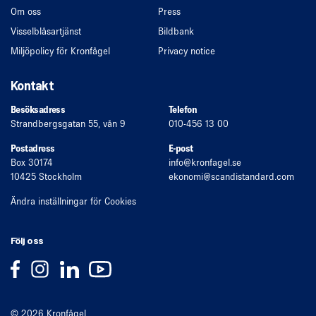
Om oss
Press
Visselblåsartjänst
Bildbank
Miljöpolicy för Kronfågel
Privacy notice
Kontakt
Besöksadress
Telefon
Strandbergsgatan 55, vån 9
010-456 13 00
Postadress
E-post
Box 30174
info
@kronfagel.se
10425 Stockholm
ekonomi
@scandistandard.com
Ändra inställningar för Cookies
Följ oss
© 2026 Kronfågel