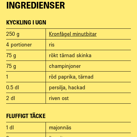
INGREDIENSER
KYCKLING I UGN
250
g
Kronfågel minutbitar
4
portioner
ris
75
g
rökt tärnad skinka
75
g
champinjoner
1
röd paprika, tärnad
0.5
dl
persilja, hackad
2
dl
riven ost
FLUFFIGT TÄCKE
1
dl
majonnäs