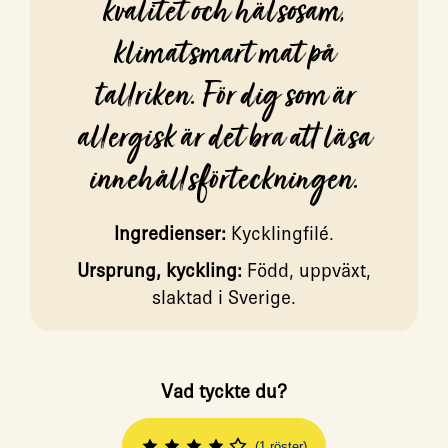
kvalitet och hälsosam,
klimatsmart mat på
tallriken. För dig som är
allergisk är det bra att läsa
innehållsförteckningen.
Ingredienser:
Kycklingfilé.
Ursprung, kyckling:
Född, uppväxt,
slaktad i Sverige.
Vad tyckte du?
(1 röster)