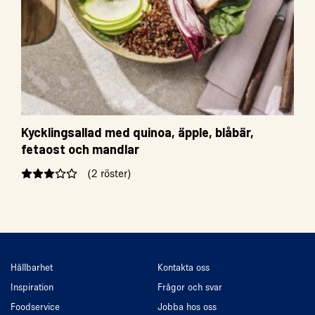
Kycklingsallad med quinoa, äpple, blåbär,
fetaost och mandlar
(2 röster)
Hållbarhet
Kontakta oss
Inspiration
Frågor och svar
Foodservice
Jobba hos oss