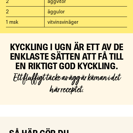
2
äggvitor
2
äggulor
1
msk
vitvinsvinäger
KYCKLING I UGN ÄR ETT AV DE
ENKLASTE SÄTTEN ATT FÅ TILL
EN RIKTIGT GOD KYCKLING.
Ett fluffigt täcke av ägg är kärnan i det
här receptet.