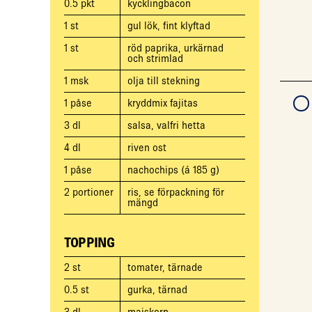
0.5
pkt
kycklingbacon
1
st
gul lök, fint klyftad
1
st
röd paprika, urkärnad
och strimlad
1
msk
olja till stekning
1
påse
kryddmix fajitas
3
dl
salsa, valfri hetta
4
dl
riven ost
1
påse
nachochips (á 185 g)
2
portioner
ris, se förpackning för
mängd
TOPPING
2
st
tomater, tärnade
0.5
st
gurka, tärnad