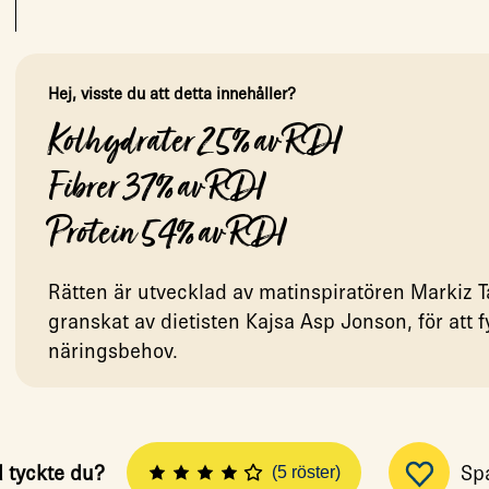
Hej, visste du att detta innehåller?
Kolhydrater 25% av RDI
Fibrer 37% av RDI
Protein 54% av RDI
Rätten är utvecklad av matinspiratören Markiz T
granskat av dietisten Kajsa Asp Jonson, för att f
näringsbehov.
 tyckte du?
Sp
(5 röster)