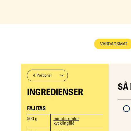
VARDAGSMAT
4 Portioner
SÅ
INGREDIENSER
FAJITAS
500
g
minutstrimlor
kycklingfilé