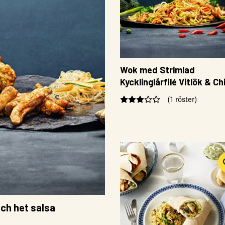
Wok med Strimlad
Kycklinglårfilé Vitlök & Chi
med ostronsås och
(1 röster)
böngroddar
och het salsa