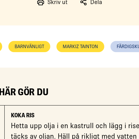
Skriv ut
Dela
BARNVÄNLIGT
MARKIZ TAINTON
FÄRDIGSK
 HÄR GÖR DU
KOKA RIS
Hetta upp olja i en kastrull och lägg i ris
täcks av oljan. Häll på rikligt med vatte