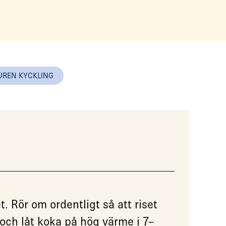
UREN KYCKLING
et. Rör om ordentligt så att riset
n och låt koka på hög värme i 7–