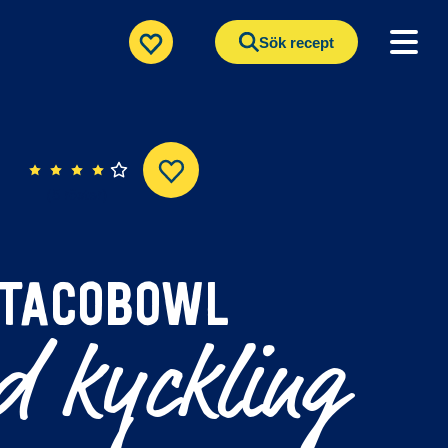
Sök recept
(5 röster)
TACOBOWL
 kyckling