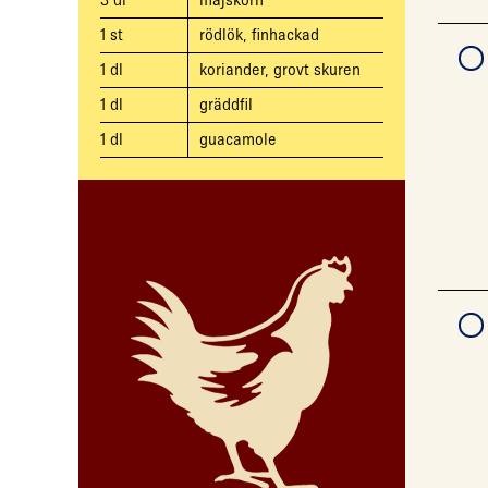
3
dl
majskorn
1
st
rödlök, finhackad
1
dl
koriander, grovt skuren
1
dl
gräddfil
1
dl
guacamole