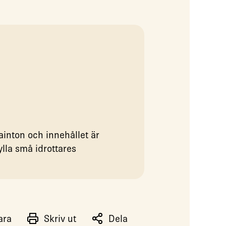
ainton och innehållet är
ylla små idrottares
ara
Skriv ut
Dela