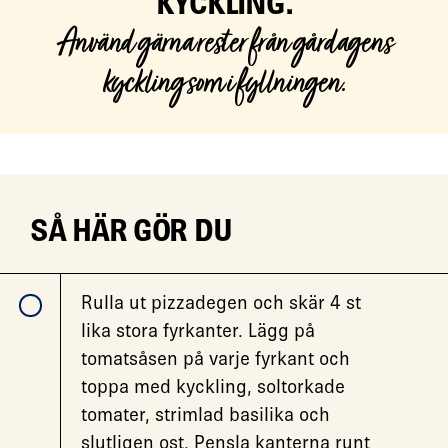
KYCKLING.
Använd gärna rester från gårdagens
kyckling som i fyllningen.
SÅ HÄR GÖR DU
Rulla ut pizzadegen och skär 4 st
lika stora fyrkanter. Lägg på
tomatsåsen på varje fyrkant och
toppa med kyckling, soltorkade
tomater, strimlad basilika och
slutligen ost. Pensla kanterna runt