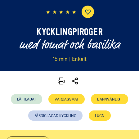
(5 röster)
KYCKLINGPIROGER
med tomat och basilika
15 min | Enkelt
LÄTTLAGAT
VARDAGSMAT
BARNVÄNLIGT
FÄRDIGLAGAD KYCKLING
I UGN