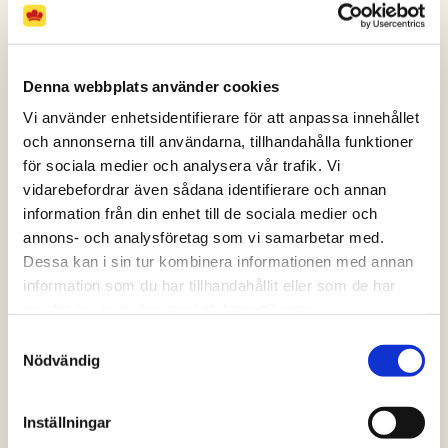
Denna webbplats använder cookies
Vi använder enhetsidentifierare för att anpassa innehållet
och annonserna till användarna, tillhandahålla funktioner
för sociala medier och analysera vår trafik. Vi
vidarebefordrar även sådana identifierare och annan
information från din enhet till de sociala medier och
annons- och analysföretag som vi samarbetar med.
Dessa kan i sin tur kombinera informationen med annan
information som du har tillhandahållit eller som de har
samlat in när du har använt deras tjänster.
Samtyckesval
Nödvändig
Inställningar
Hemmagjord kebab i pitabröd med