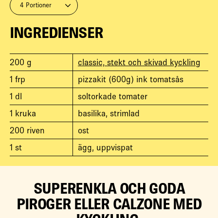
4 Portioner
INGREDIENSER
200
g
classic, stekt och skivad kyckling
1
frp
pizzakit (600g) ink tomatsås
1
dl
soltorkade tomater
1
kruka
basilika, strimlad
200
riven
ost
1
st
ägg, uppvispat
SUPERENKLA OCH GODA
PIROGER ELLER CALZONE MED