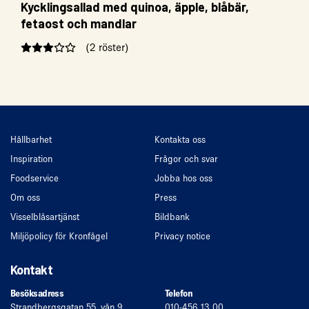
Kycklingsallad med quinoa, äpple, blåbär,
fetaost och mandlar
(2 röster)
Hållbarhet
Kontakta oss
Inspiration
Frågor och svar
Foodservice
Jobba hos oss
Om oss
Press
Visselblåsartjänst
Bildbank
Miljöpolicy för Kronfågel
Privacy notice
Kontakt
Besöksadress
Telefon
Strandbergsgatan 55, vån 9
010-456 13 00