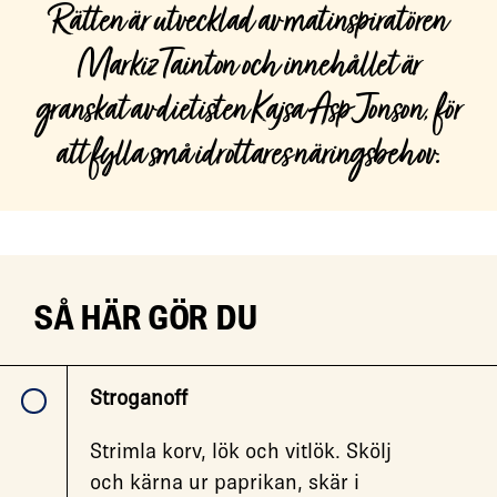
Rätten är utvecklad av matinspiratören
Markiz Tainton och innehållet är
granskat av dietisten Kajsa Asp Jonson, för
att fylla små idrottares näringsbehov.
SÅ HÄR GÖR DU
Stroganoff
Strimla korv, lök och vitlök. Skölj
och kärna ur paprikan, skär i