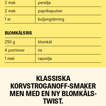
2
msk
persilja
2
msk
paprikapulver
1
st
buljongtärning
BLOMKÅLSRIS
250
g
blomkål
4
portioner
ris
1
msk
rapsolja
KLASSISKA
KORVSTROGANOFF-SMAKER
MEN MED EN NY BLOMKÅLS-
TWIST.