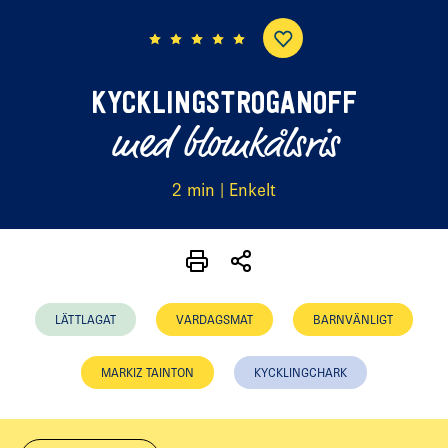
(1 röster)
KYCKLINGSTROGANOFF
med blomkålsris
2 min | Enkelt
LÄTTLAGAT
VARDAGSMAT
BARNVÄNLIGT
MARKIZ TAINTON
KYCKLINGCHARK