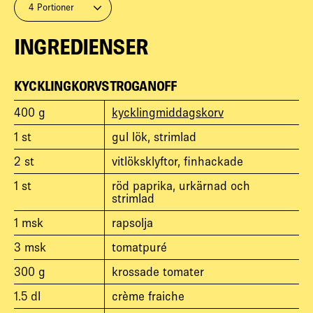
4 Portioner
INGREDIENSER
KYCKLINGKORVSTROGANOFF
400
g
kycklingmiddagskorv
1
st
gul lök, strimlad
2
st
vitlöksklyftor, finhackade
1
st
röd paprika, urkärnad och
strimlad
1
msk
rapsolja
3
msk
tomatpuré
300
g
krossade tomater
1.5
dl
crème fraiche