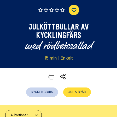
(0 röster)
JULKÖTTBULLAR AV
KYCKLINGFÄRS
med rödbetssallad
15 min | Enkelt
KYCKLINGFÄRS
JUL & NYÅR
4 Portioner