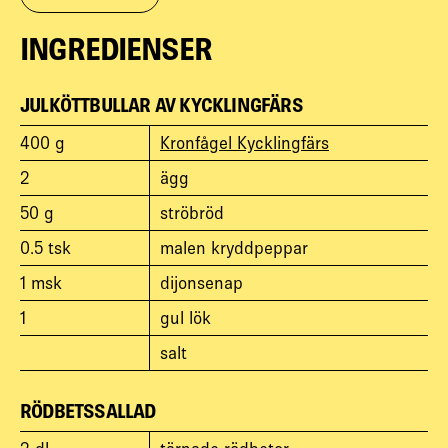
INGREDIENSER
JULKÖTTBULLAR AV KYCKLINGFÄRS
400
g
Kronfågel Kycklingfärs
2
ägg
50
g
ströbröd
0.5
tsk
malen kryddpeppar
1
msk
dijonsenap
1
gul lök
salt
RÖDBETSSALLAD