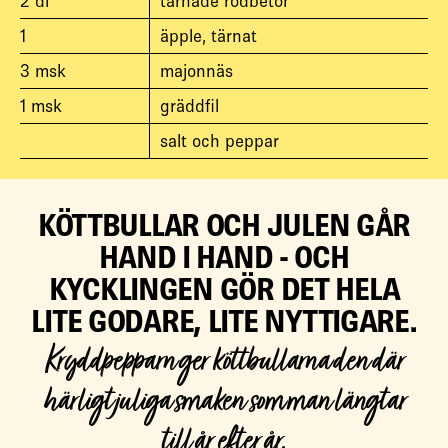
2
dl
tärnade rödbetor
1
äpple, tärnat
3
msk
majonnäs
1
msk
gräddfil
salt och peppar
KÖTTBULLAR OCH JULEN GÅR
HAND I HAND - OCH
KYCKLINGEN GÖR DET HELA
LITE GODARE, LITE NYTTIGARE.
Kryddpepparn ger köttbullarna den där
härligt juliga smaken som man längtar
till år efter år.