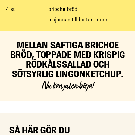
4
st
brioche bröd
majonnäs till botten brödet
MELLAN SAFTIGA BRICHOE
BRÖD, TOPPADE MED KRISPIG
RÖDKÅLSSALLAD OCH
SÖTSYRLIG LINGONKETCHUP.
Nu kan julen börja!
SÅ HÄR GÖR DU