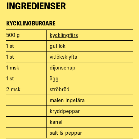
INGREDIENSER
KYCKLINGBURGARE
500
g
kycklingfärs
1
st
gul lök
1
st
vitlöksklyfta
1
msk
dijonsenap
1
st
ägg
2
msk
ströbröd
malen ingefära
kryddpeppar
kanel
salt & peppar