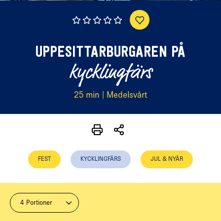
(0 röster)
UPPESITTARBURGAREN PÅ
kycklingfärs
25 min | Medelsvårt
FEST
KYCKLINGFÄRS
JUL & NYÅR
4 Portioner