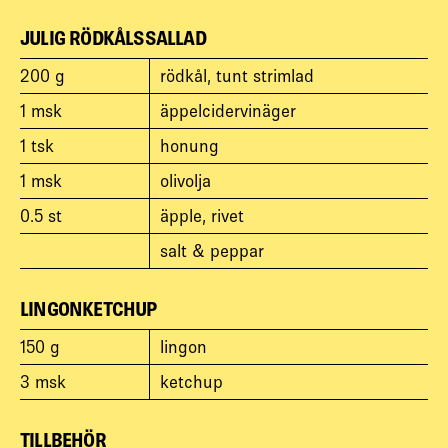
JULIG RÖDKÅLSSALLAD
200
g
rödkål, tunt strimlad
1
msk
äppelcidervinäger
1
tsk
honung
1
msk
olivolja
0.5
st
äpple, rivet
salt & peppar
LINGONKETCHUP
150
g
lingon
3
msk
ketchup
TILLBEHÖR