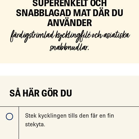
SUPERENKELT OCH
SNABBLAGAD MAT DÄR DU
ANVÄNDER
färdigstrimlad kycklingfilé och asiatiska
snabbnudlar.
SÅ HÄR GÖR DU
Stek kycklingen tills den får en fin
stekyta.