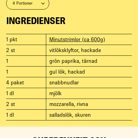
4 Portioner
INGREDIENSER
1
pkt
Minutstrimlor (ca 600g)
2
st
vitlöksklyftor, hackade
1
grön paprika, tärnad
1
gul lök, hackad
4
paket
snabbnudlar
1
dl
mjölk
2
st
mozzarella, rivna
1
dl
salladslök, skuren