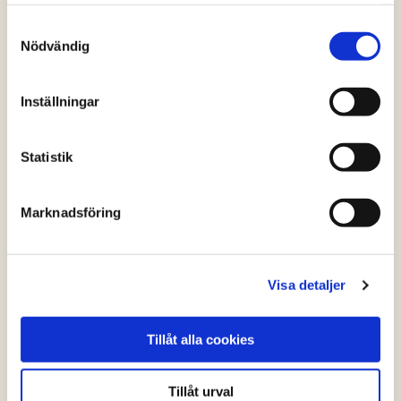
samlat in när du har använt deras tjänster.
Samtyckesval
Nödvändig
Inställningar
Statistik
Marknadsföring
Visa detaljer
Friterade springrolls med kyckling och het
salsa
Tillåt alla cookies
(2 röster)
Tillåt urval