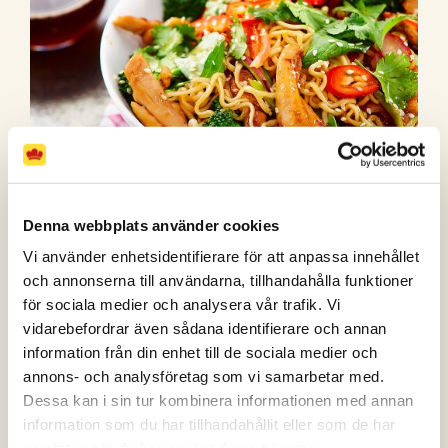
Denna webbplats använder cookies
Vi använder enhetsidentifierare för att anpassa innehållet
Wokad kyckling med nudlar, lime och sweet chili
och annonserna till användarna, tillhandahålla funktioner
för sociala medier och analysera vår trafik. Vi
(51 röster)
vidarebefordrar även sådana identifierare och annan
information från din enhet till de sociala medier och
annons- och analysföretag som vi samarbetar med.
Dessa kan i sin tur kombinera informationen med annan
information som du har tillhandahållit eller som de har