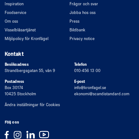
Inspiration
Frågor och svar
Foodservice
Jobba hos oss
Om oss
Press
Visselblåsartjänst
Bildbank
Miljöpolicy för Kronfågel
Privacy notice
Kontakt
Besöksadress
Telefon
Strandbergsgatan 55, vån 9
010-456 13 00
Postadress
E-post
Box 30174
info
@kronfagel.se
10425 Stockholm
ekonomi
@scandistandard.com
Ändra inställningar för Cookies
Följ oss