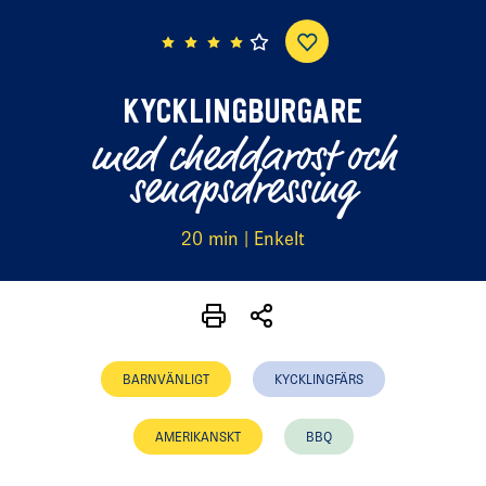
(4 röster)
KYCKLINGBURGARE
med cheddarost och
senapsdressing
20 min | Enkelt
BARNVÄNLIGT
KYCKLINGFÄRS
AMERIKANSKT
BBQ