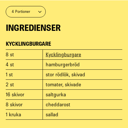
4 Portioner
INGREDIENSER
KYCKLINGBURGARE
8
st
Kycklingburgare
4
st
hamburgerbröd
1
st
stor rödlök, skivad
2
st
tomater, skivade
16
skivor
saltgurka
8
skivor
cheddarost
1
kruka
sallad