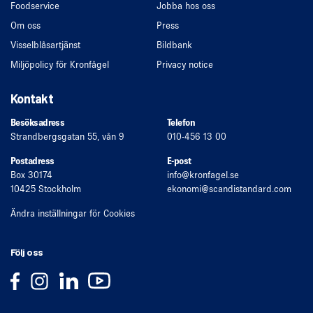
Foodservice
Jobba hos oss
Om oss
Press
Visselblåsartjänst
Bildbank
Miljöpolicy för Kronfågel
Privacy notice
Kontakt
Besöksadress
Telefon
Strandbergsgatan 55, vån 9
010-456 13 00
Postadress
E-post
Box 30174
info
@kronfagel.se
10425 Stockholm
ekonomi
@scandistandard.com
Ändra inställningar för Cookies
Följ oss