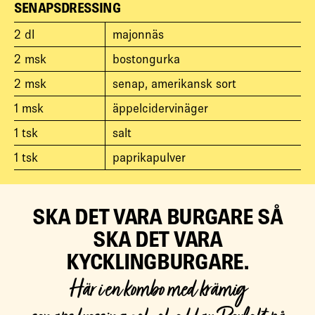
SENAPSDRESSING
2
dl
majonnäs
2
msk
bostongurka
2
msk
senap, amerikansk sort
1
msk
äppelcidervinäger
1
tsk
salt
1
tsk
paprikapulver
SKA DET VARA BURGARE SÅ
SKA DET VARA
KYCKLINGBURGARE.
Här i en kombo med krämig