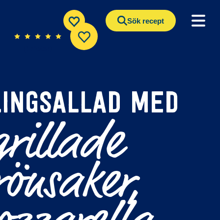
Sök recept
(1 röster)
LINGSALLAD MED
grillade
rönsaker,