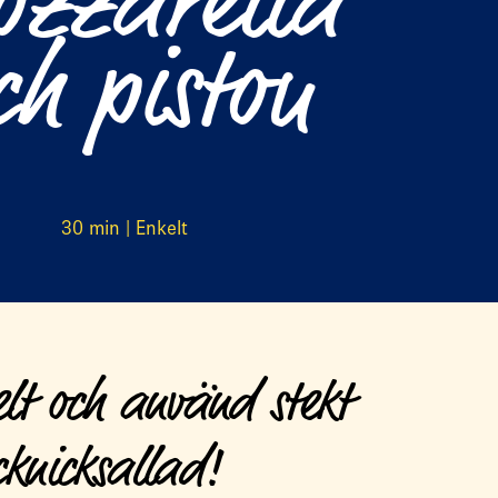
zzarella
ch pistou
30 min | Enkelt
lt och använd stekt
knicksallad!