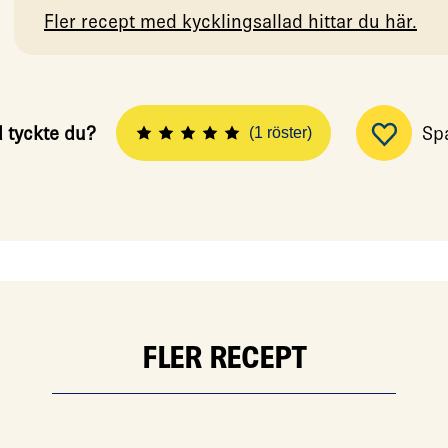
Fler recept med kycklingsallad hittar du här.
 tyckte du?
Sp
(1 röster)
FLER RECEPT