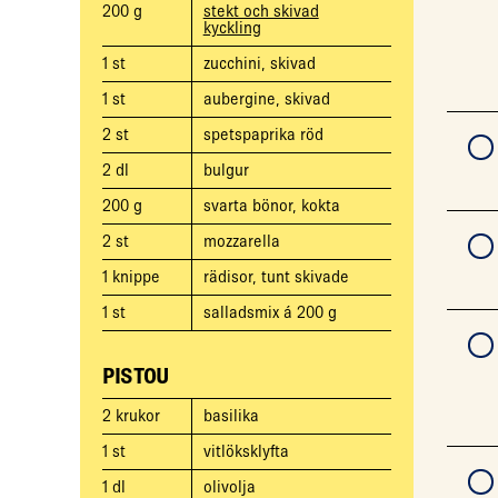
200
g
stekt och skivad
kyckling
1
st
zucchini, skivad
1
st
aubergine, skivad
2
st
spetspaprika röd
2
dl
bulgur
200
g
svarta bönor, kokta
2
st
mozzarella
1
knippe
rädisor, tunt skivade
1
st
salladsmix á 200 g
PISTOU
2
krukor
basilika
1
st
vitlöksklyfta
1
dl
olivolja