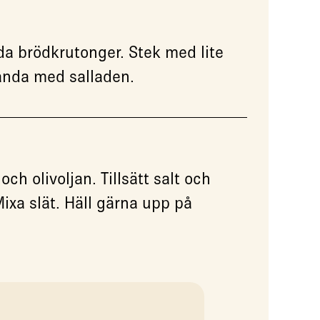
a brödkrutonger. Stek med lite
landa med salladen.
h olivoljan. Tillsätt salt och
ixa slät. Häll gärna upp på