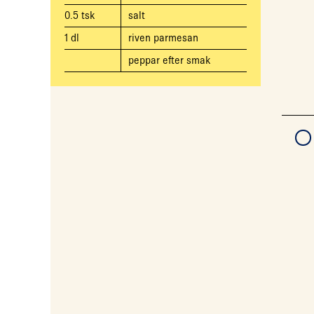
0.5
tsk
salt
1
dl
riven parmesan
peppar efter smak