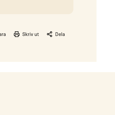
ara
Skriv ut
Dela