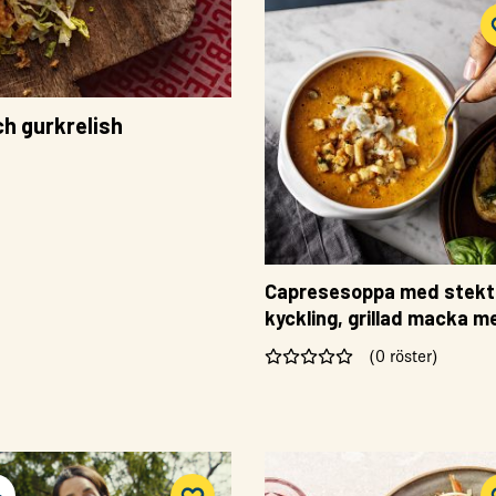
ch gurkrelish
Capresesoppa med stekt
kyckling, grillad macka m
färskost
(0 röster)