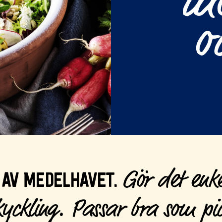
mo
o
Gör det enke
 AV MEDELHAVET.
kyckling. Passar bra som pic