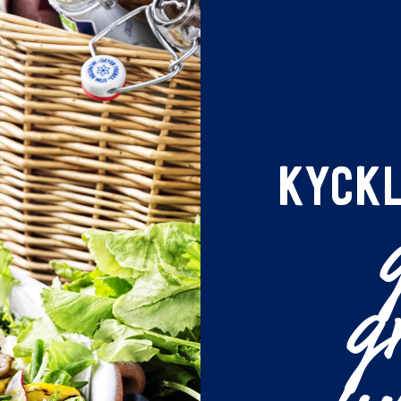
KYCK
g