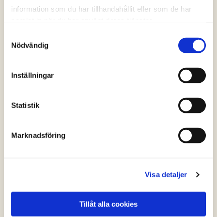
information som du har tillhandahållit eller som de har
samlat in när du har använt deras tjänster.
Samtyckesval
Nödvändig
Inställningar
Statistik
Marknadsföring
Visa detaljer
KycklingSteak med stuvad grönkål och
smashed potatoes
Tillåt alla cookies
(2 röster)