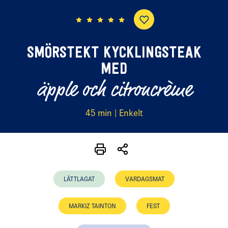
(4 röster)
SMÖRSTEKT KYCKLINGSTEAK
MED
äpple och citroncrème
45 min | Enkelt
LÄTTLAGAT
VARDAGSMAT
MARKIZ TAINTON
FEST