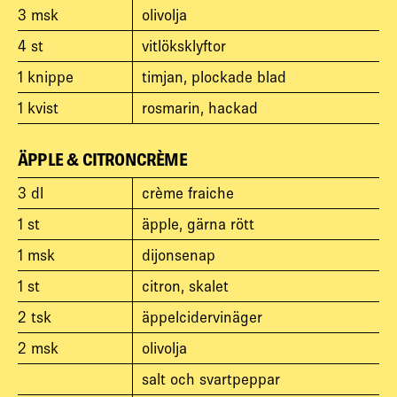
3
msk
olivolja
4
st
vitlöksklyftor
1
knippe
timjan, plockade blad
1
kvist
rosmarin, hackad
ÄPPLE & CITRONCRÈME
3
dl
crème fraiche
1
st
äpple, gärna rött
1
msk
dijonsenap
1
st
citron, skalet
2
tsk
äppelcidervinäger
2
msk
olivolja
salt och svartpeppar