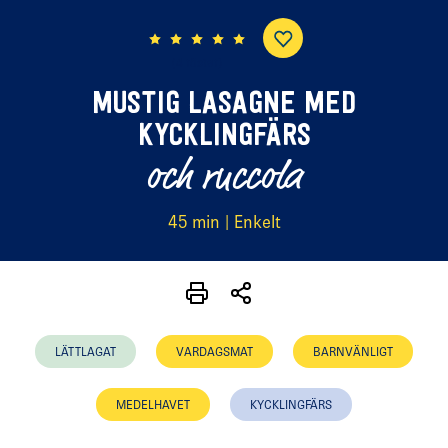
(4 röster)
MUSTIG LASAGNE MED
KYCKLINGFÄRS
och ruccola
45 min | Enkelt
LÄTTLAGAT
VARDAGSMAT
BARNVÄNLIGT
MEDELHAVET
KYCKLINGFÄRS