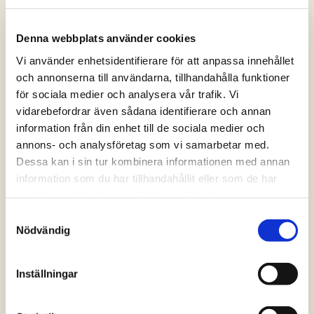
Denna webbplats använder cookies
Vi använder enhetsidentifierare för att anpassa innehållet
och annonserna till användarna, tillhandahålla funktioner
för sociala medier och analysera vår trafik. Vi
vidarebefordrar även sådana identifierare och annan
information från din enhet till de sociala medier och
annons- och analysföretag som vi samarbetar med.
Dessa kan i sin tur kombinera informationen med annan
information som du har tillhandahållit eller som de har
samlat in när du har använt deras tjänster.
Samtyckesval
Nödvändig
Kycklingköttbullar à la mama mia med
spaghetti
Inställningar
(0 röster)