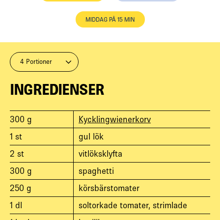
MIDDAG PÅ 15 MIN
4 Portioner
INGREDIENSER
300
g
Kycklingwienerkorv
1
st
gul lök
2
st
vitlöksklyfta
300
g
spaghetti
250
g
körsbärstomater
1
dl
soltorkade tomater, strimlade