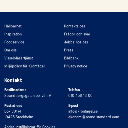
Hållbarhet
Kontakta oss
Inspiration
Frågor och svar
Foodservice
Jobba hos oss
Om oss
Press
Visselblåsartjänst
Bildbank
Miljöpolicy för Kronfågel
Privacy notice
Kontakt
Besöksadress
Telefon
Strandbergsgatan 55, vån 9
010-456 13 00
Postadress
E-post
Box 30174
info
@kronfagel.se
10425 Stockholm
ekonomi
@scandistandard.com
Ändra inställningar för Cookies