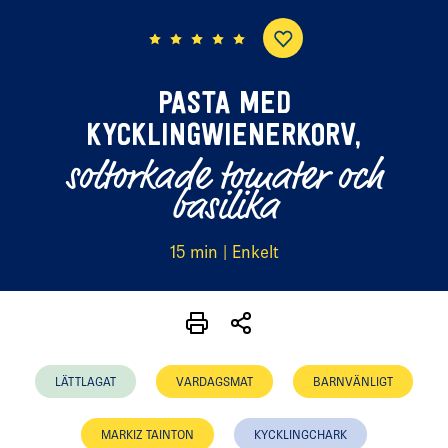
(1 röster)
PASTA MED
KYCKLINGWIENERKORV,
soltorkade tomater och
basilika
15 min | Enkelt
LÄTTLAGAT
VARDAGSMAT
BARNVÄNLIGT
MARKIZ TAINTON
KYCKLINGCHARK