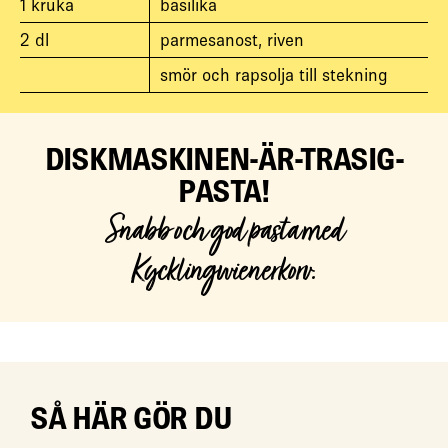
1
kruka
basilika
2
dl
parmesanost, riven
smör och rapsolja till stekning
DISKMASKINEN-ÄR-TRASIG-
PASTA!
Snabb och god pasta med
Kycklingwienerkorv.
SÅ HÄR GÖR DU