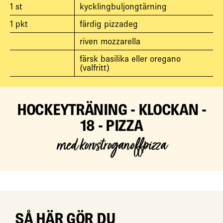
1
st
kycklingbuljongtärning
1
pkt
färdig pizzadeg
riven mozzarella
färsk basilika eller oregano
(valfritt)
HOCKEYTRÄNING - KLOCKAN -
18 - PIZZA
med korvstroganoffpizza
SÅ HÄR GÖR DU