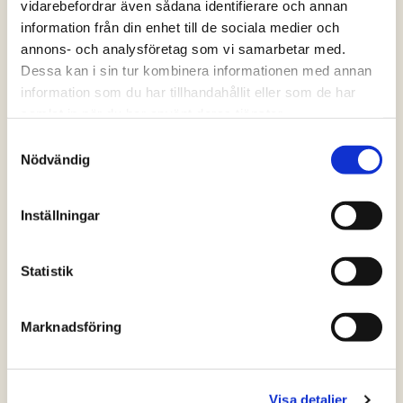
vidarebefordrar även sådana identifierare och annan
Pasta Carbonara med kycklingbacon
information från din enhet till de sociala medier och
(4 röster)
annons- och analysföretag som vi samarbetar med.
Dessa kan i sin tur kombinera informationen med annan
information som du har tillhandahållit eller som de har
samlat in när du har använt deras tjänster.
Samtyckesval
Nödvändig
Inställningar
Statistik
Marknadsföring
Visa detaljer