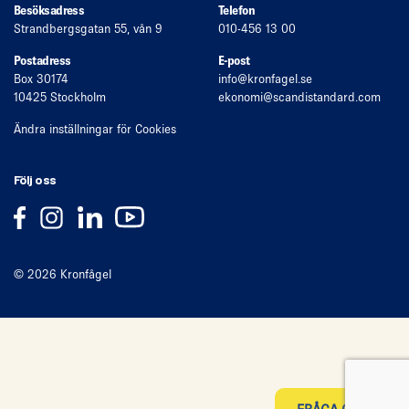
Besöksadress
Telefon
Strandbergsgatan 55, vån 9
010-456 13 00
Postadress
E-post
Box 30174
info
@kronfagel.se
10425 Stockholm
ekonomi
@scandistandard.com
Ändra inställningar för Cookies
Följ oss
© 2026 Kronfågel