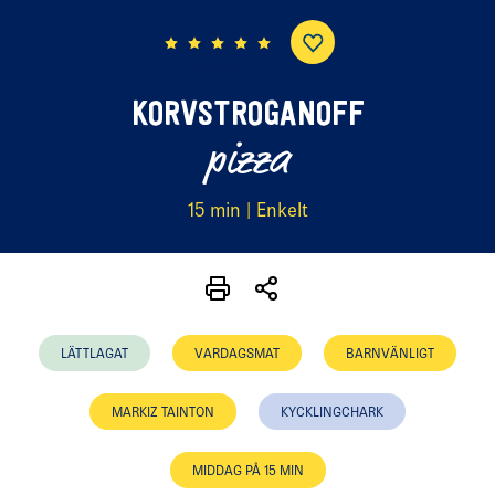
(3 röster)
KORVSTROGANOFF
pizza
15 min | Enkelt
LÄTTLAGAT
VARDAGSMAT
BARNVÄNLIGT
MARKIZ TAINTON
KYCKLINGCHARK
MIDDAG PÅ 15 MIN