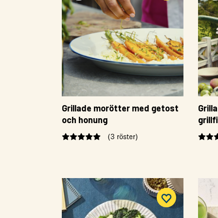
Grillade morötter med getost
Gril
och honung
grillf
(3 röster)