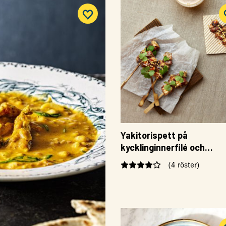
Yakitorispett på
kycklinginnerfilé och
kycklinghjärta
(4 röster)