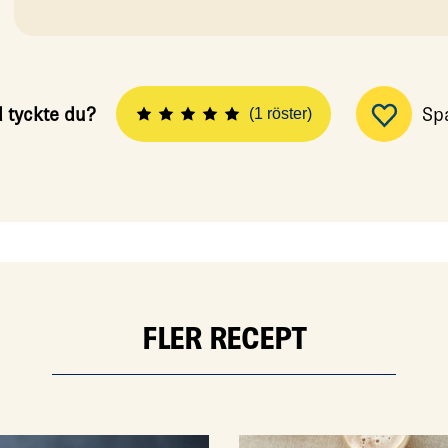
 tyckte du?
Sp
(1 röster)
FLER RECEPT