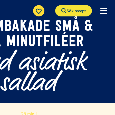
Sök recept
MBAKADE SMÅ &
A MINUTFILÉER
d asiatisk
sallad
25 min |