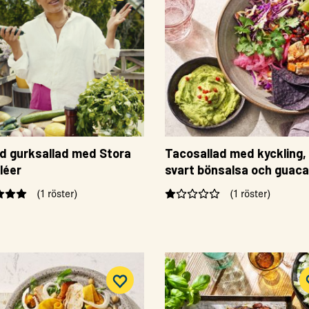
lad gurksallad med Stora
Tacosallad med kyckling,
iléer
svart bönsalsa och guac
(1 röster)
(1 röster)