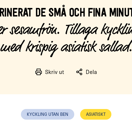
RINERAT DE SMÅ OCH FINA MINUT
er sesamfrön. Tillaga kyckli
med krispig asiatisk sallad.
Skriv ut
Dela
KYCKLING UTAN BEN
ASIATISKT