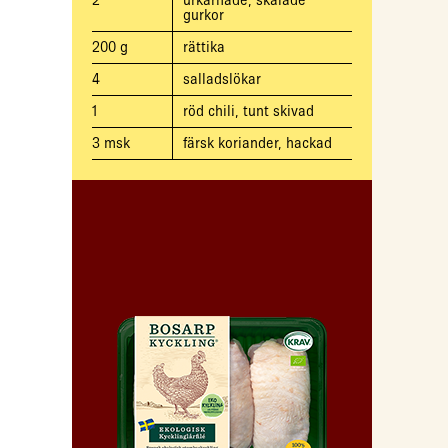
2
urkärnade, skalade
gurkor
200
g
rättika
4
salladslökar
1
röd chili, tunt skivad
3
msk
färsk koriander, hackad