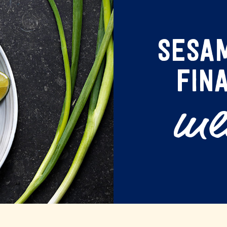
SESA
FIN
me