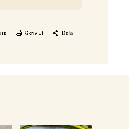
ara
Skriv ut
Dela