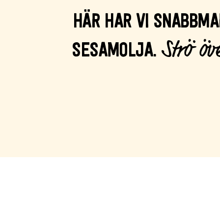
HÄR HAR VI SNABBMA
Strö öv
SESAMOLJA.