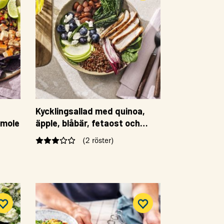
Kycklingsallad med quinoa,
amole
äpple, blåbär, fetaost och
mandlar
(2 röster)