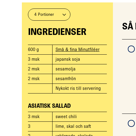
4 Portioner
SÅ
INGREDIENSER
600
g
Små & fina Minutfiléer
3
msk
japansk soja
2
msk
sesamolja
2
msk
sesamfrön
Nykokt ris till servering
ASIATISK SALLAD
3
msk
sweet chili
3
lime, skal och saft