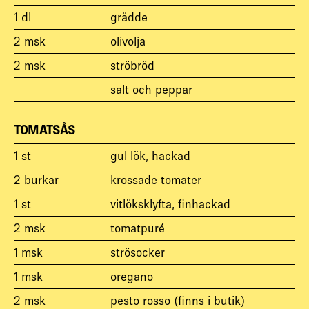
1
dl
grädde
2
msk
olivolja
2
msk
ströbröd
salt och peppar
TOMATSÅS
1
st
gul lök, hackad
2
burkar
krossade tomater
1
st
vitlöksklyfta, finhackad
2
msk
tomatpuré
1
msk
strösocker
1
msk
oregano
2
msk
pesto rosso (finns i butik)