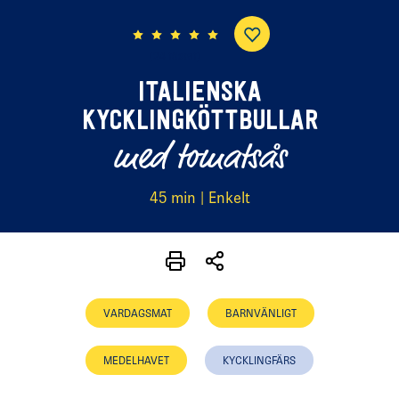
(24 röster)
ITALIENSKA
KYCKLINGKÖTTBULLAR
med tomatsås
45 min | Enkelt
VARDAGSMAT
BARNVÄNLIGT
MEDELHAVET
KYCKLINGFÄRS