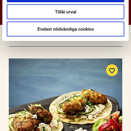
LAGA EKOLOGISKT?
Tillåt urval
TESTA VÅR BOSARPKYCKLING!
Endast nödvändiga cookies
FLER RECEPT