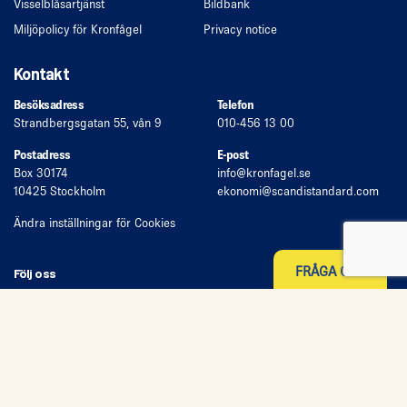
Visselblåsartjänst
Bildbank
Miljöpolicy för Kronfågel
Privacy notice
Kontakt
Besöksadress
Telefon
Strandbergsgatan 55, vån 9
010-456 13 00
Postadress
E-post
Box 30174
info
@kronfagel.se
10425 Stockholm
ekonomi
@scandistandard.com
Ändra inställningar för Cookies
FRÅGA OSS
Följ oss
© 2026 Kronfågel