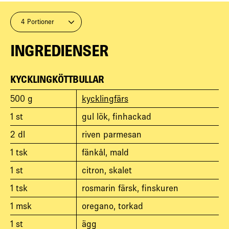
4 Portioner
INGREDIENSER
KYCKLINGKÖTTBULLAR
500
g
kycklingfärs
1
st
gul lök, finhackad
2
dl
riven parmesan
1
tsk
fänkål, mald
1
st
citron, skalet
1
tsk
rosmarin färsk, finskuren
1
msk
oregano, torkad
1
st
ägg