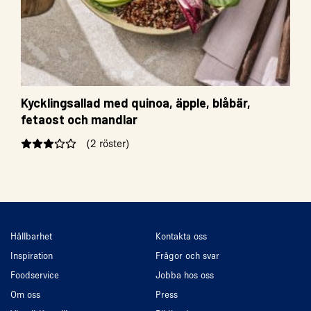
Kycklingsallad med quinoa, äpple, blåbär,
fetaost och mandlar
(2 röster)
Hållbarhet
Kontakta oss
Inspiration
Frågor och svar
Foodservice
Jobba hos oss
Om oss
Press