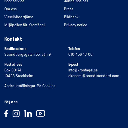
Foodservice
Jobba hos oss
Om oss
Press
Visselblåsartjänst
Bildbank
Miljöpolicy för Kronfågel
Privacy notice
Kontakt
Besöksadress
Telefon
Strandbergsgatan 55, vån 9
010-456 13 00
Postadress
E-post
Box 30174
info
@kronfagel.se
10425 Stockholm
ekonomi
@scandistandard.com
Ändra inställningar för Cookies
Följ oss