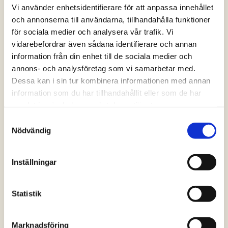
Vi använder enhetsidentifierare för att anpassa innehållet
och annonserna till användarna, tillhandahålla funktioner
för sociala medier och analysera vår trafik. Vi
vidarebefordrar även sådana identifierare och annan
information från din enhet till de sociala medier och
annons- och analysföretag som vi samarbetar med.
Dessa kan i sin tur kombinera informationen med annan
information som du har tillhandahållit eller som de har
samlat in när du har använt deras tjänster.
Grillade kycklingleverspett i pitabröd med
Samtyckesval
vitlöksmajonnäs och feferoni
Nödvändig
(0 röster)
Inställningar
Statistik
Marknadsföring