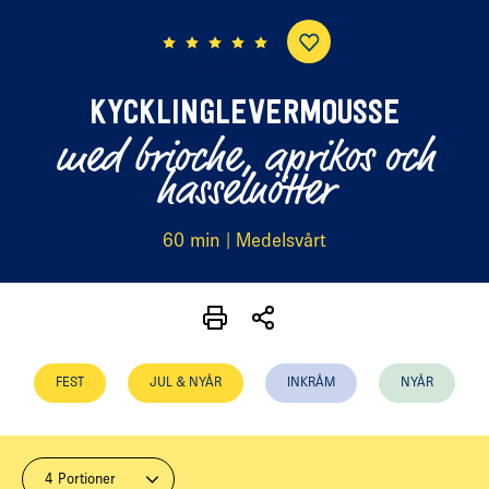
(9 röster)
KYCKLINGLEVERMOUSSE
med brioche, aprikos och
hasselnötter
60 min | Medelsvårt
FEST
JUL & NYÅR
INKRÅM
NYÅR
4 Portioner