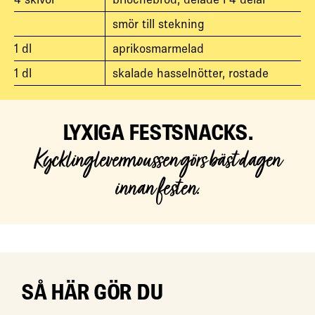
smör till stekning
1
dl
aprikosmarmelad
1
dl
skalade hasselnötter, rostade
LYXIGA FESTSNACKS.
Kycklinglevermoussen görs bäst dagen
innan festen.
SÅ HÄR GÖR DU