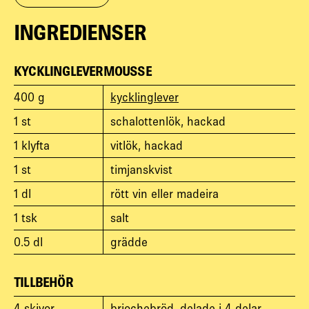
INGREDIENSER
KYCKLINGLEVERMOUSSE
400
g
kycklinglever
1
st
schalottenlök, hackad
1
klyfta
vitlök, hackad
1
st
timjanskvist
1
dl
rött vin eller madeira
1
tsk
salt
0.5
dl
grädde
TILLBEHÖR
4
skivor
briochebröd, delade i 4 delar