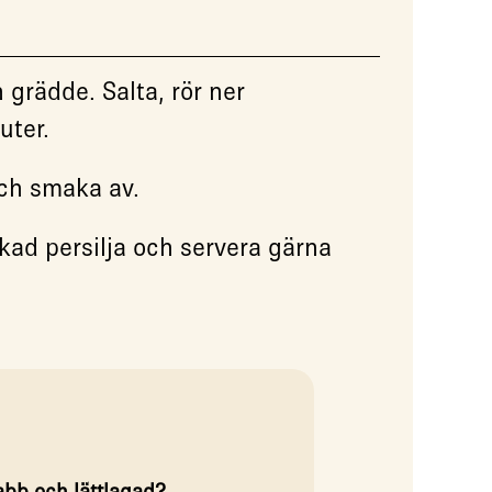
 grädde. Salta, rör ner
uter.
ch smaka av.
kad persilja och servera gärna
abb och lättlagad?