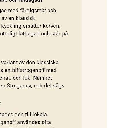
agas med färdigstekt och
 av en klassisk
 kyckling ersätter korven.
troligt lättlagad och står på
variant av den klassiska
gas en biffstroganoff med
 senap och lök. Namnet
en Stroganov, och det sägs
?
ades den till lokala
troganoff användes ofta