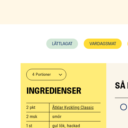
LÄTTLAGAT
VARDAGSMAT
4 Portioner
SÅ
INGREDIENSER
2
pkt
Ätklar Kyckling Classic
2
msk
smör
1
st
gul lök, hackad