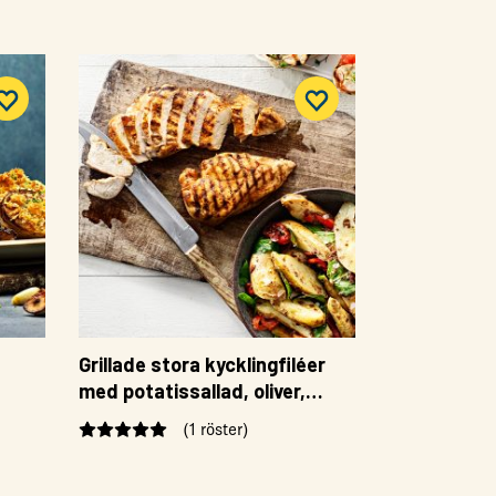
Grillade stora kycklingfiléer
med potatissallad, oliver,
tomat och spenat
(1 röster)