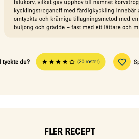
falukorv, vilket gav upphov till namnet korvstro
kycklingstroganoff med färdigkyckling innebä
omtyckta och krämiga tillagningsmetod med en
buljong och grädde – fast med ett lättare och m
 tyckte du?
S
(20 röster)
FLER RECEPT