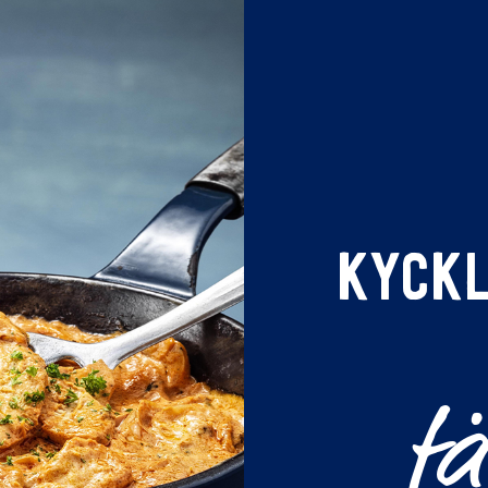
KYCKL
fä