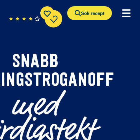
Sök recept
(20 röster)
SNABB
INGSTROGANOFF
med
rdigstekt