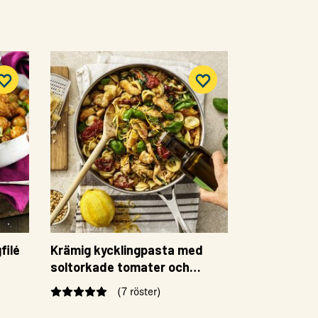
filé
Krämig kycklingpasta med
soltorkade tomater och
ch
spenat
(7 röster)