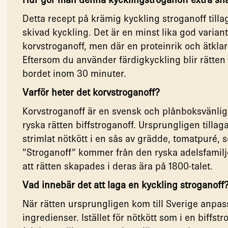
Detta recept på krämig kyckling stroganoff till
skivad kyckling. Det är en minst lika god variant
korvstroganoff, men där en proteinrik och ätklar
Eftersom du använder färdigkyckling blir rätten o
bordet inom 30 minuter.
Varför heter det korvstroganoff?
Korvstroganoff är en svensk och plånboksvänlig 
ryska rätten biffstroganoff. Ursprungligen tilla
strimlat nötkött i en sås av grädde, tomatpuré,
”Stroganoff” kommer från den ryska adelsfamilj
att rätten skapades i deras ära på 1800-talet.
Vad innebär det att laga en kyckling stroganoff
När rätten ursprungligen kom till Sverige anpass
ingredienser. Istället för nötkött som i en biffs