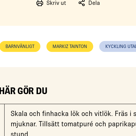
Skriv ut
Dela
BARNVÄNLIGT
MARKIZ TAINTON
KYCKLING UTA
 HÄR GÖR DU
Skala och finhacka lök och vitlök. Fräs i s
mjuknar. Tillsätt tomatpuré och paprikapu
stund.