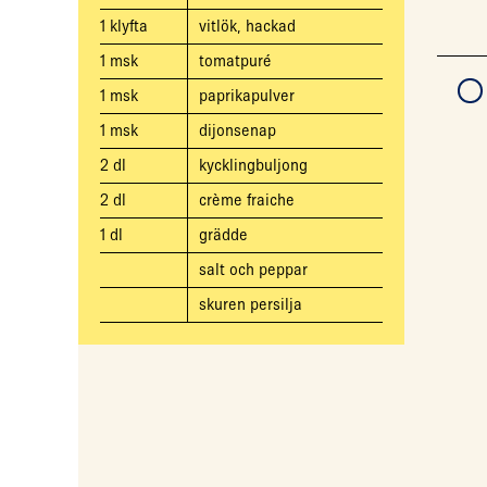
1
klyfta
vitlök, hackad
1
msk
tomatpuré
1
msk
paprikapulver
1
msk
dijonsenap
2
dl
kycklingbuljong
2
dl
crème fraiche
1
dl
grädde
salt och peppar
skuren persilja