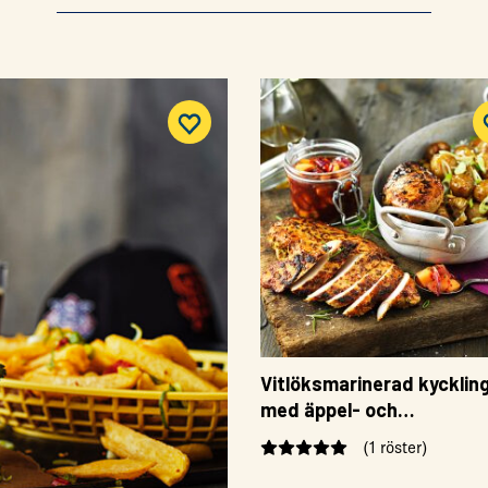
Vitlöksmarinerad kyckling
med äppel- och
rödlökschutney, fänkål o
(1 röster)
rostad potatis