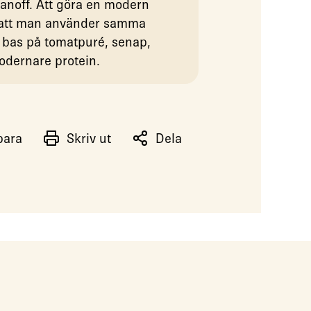
ganoff. Att göra en modern
r att man använder samma
 bas på tomatpuré, senap,
odernare protein.
para
Skriv ut
Dela