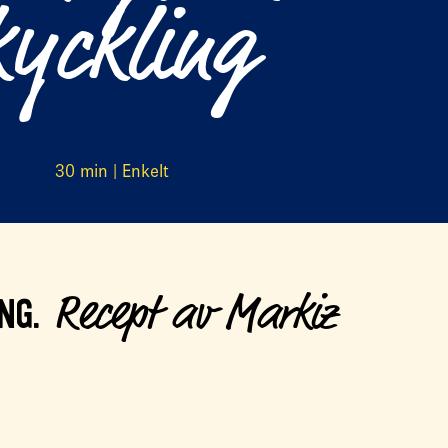
kyckling
30 min | Enkelt
Recept av Markiz
NG.