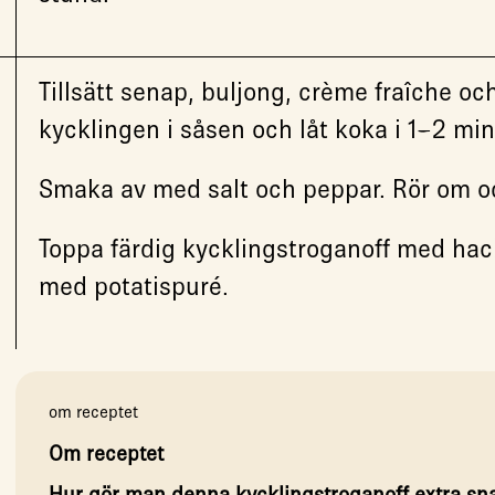
Tillsätt senap, buljong, crème fraîche och
kycklingen i såsen och låt koka i 1–2 min
Smaka av med salt och peppar. Rör om o
Toppa färdig kycklingstroganoff med hac
med potatispuré.
om receptet
Om receptet
Hur gör man denna kycklingstroganoff extra sn