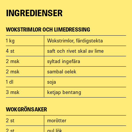
INGREDIENSER
WOKSTRIMLOR OCH LIMEDRESSING
1
kg
Wokstrimlor, färdigstekta
4
st
saft och rivet skal av lime
2
msk
syltad ingefära
2
msk
sambal oelek
1
dl
soja
3
msk
ketjap bentang
WOKGRÖNSAKER
2
st
morötter
2
st
gul lök