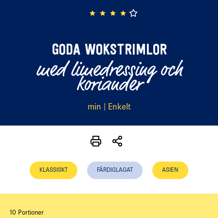
(1 röster)
GODA WOKSTRIMLOR
med limedressing och
koriander
min | Enkelt
KLASSISKT
FÄRDIGLAGAT
ASIEN
10 Portioner