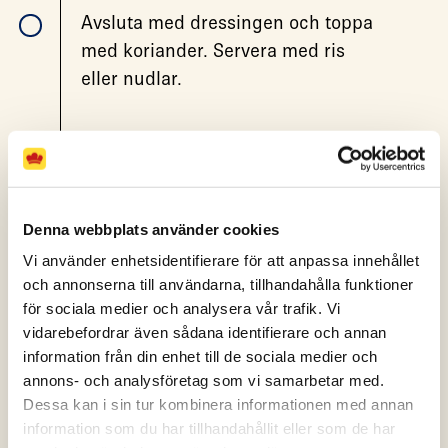
Avsluta med dressingen och toppa
med koriander. Servera med ris
eller nudlar.
Vad tyckte du?
(1 röster)
Denna webbplats använder cookies
Vi använder enhetsidentifierare för att anpassa innehållet
Skriv ut
Dela
och annonserna till användarna, tillhandahålla funktioner
för sociala medier och analysera vår trafik. Vi
vidarebefordrar även sådana identifierare och annan
information från din enhet till de sociala medier och
annons- och analysföretag som vi samarbetar med.
Dessa kan i sin tur kombinera informationen med annan
FLER RECEPT
information som du har tillhandahållit eller som de har