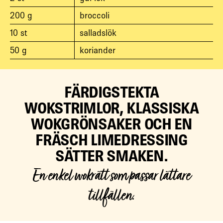
200
g
broccoli
10
st
salladslök
50
g
koriander
FÄRDIGSTEKTA
WOKSTRIMLOR, KLASSISKA
WOKGRÖNSAKER OCH EN
FRÄSCH LIMEDRESSING
SÄTTER SMAKEN.
En enkel wokrätt som passar lättare
tillfällen.