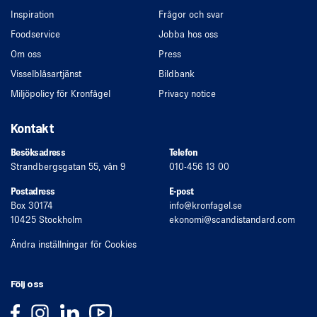
Inspiration
Frågor och svar
Foodservice
Jobba hos oss
Om oss
Press
Visselblåsartjänst
Bildbank
Miljöpolicy för Kronfågel
Privacy notice
Kontakt
Besöksadress
Telefon
Strandbergsgatan 55, vån 9
010-456 13 00
Postadress
E-post
Box 30174
info
@kronfagel.se
10425 Stockholm
ekonomi
@scandistandard.com
Ändra inställningar för Cookies
Följ oss