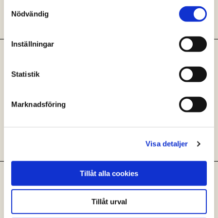
Samtyckesval
på lagen. Låt stå i minst 1 timme.
Nödvändig
Inställningar
Örtemulsion
Gör en emulsion av en god illgrön
Statistik
örtolja. Slå i hela ägg med
dijonsenap, citronsaft och salt i en
Marknadsföring
mixerbägare. Häll på örtolja och
stavmixa från botten tills den
tjocknat. Smaka av med salt.
Visa detaljer
Tillåt alla cookies
Svartkål och svamp
Ansa svartkål från roten. Dela
svamp. Stek i smör och olja hastigt.
Tillåt urval
Salta, peppra och tillsätt lite