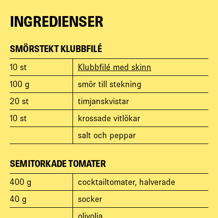
INGREDIENSER
SMÖRSTEKT KLUBBFILÉ
10
st
Klubbfilé med skinn
100
g
smör till stekning
20
st
timjanskvistar
10
st
krossade vitlökar
salt och peppar
SEMITORKADE TOMATER
400
g
cocktailtomater, halverade
40
g
socker
olivolja