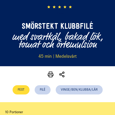
(2 röster)
SMÖRSTEKT KLUBBFILÉ
med svartkål, bakad lök,
tomat och örtemulsion
45 min | Medelsvårt
FEST
FILÉ
VINGE/BEN/KLUBBA/LÅR
10 Portioner