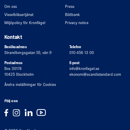
Om oss
Press
Visselblåsartjänst
Bildbank
Miljöpolicy för Kronfågel
Privacy notice
Kontakt
Besöksadress
Telefon
Strandbergsgatan 55, vån 9
010-456 13 00
Postadress
E-post
Box 30174
info
@kronfagel.se
10425 Stockholm
ekonomi
@scandistandard.com
Ändra inställningar för Cookies
Följ oss