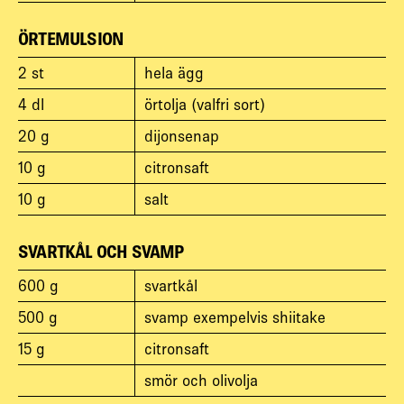
ÖRTEMULSION
2
st
hela ägg
4
dl
örtolja (valfri sort)
20
g
dijonsenap
10
g
citronsaft
10
g
salt
SVARTKÅL OCH SVAMP
600
g
svartkål
500
g
svamp exempelvis shiitake
15
g
citronsaft
smör och olivolja