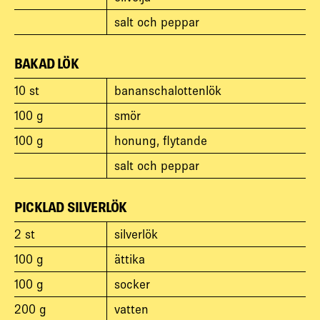
salt och peppar
BAKAD LÖK
10
st
bananschalottenlök
100
g
smör
100
g
honung, flytande
salt och peppar
PICKLAD SILVERLÖK
2
st
silverlök
100
g
ättika
100
g
socker
200
g
vatten