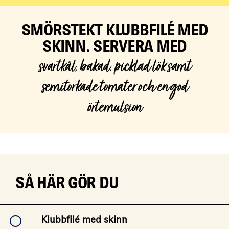
SMÖRSTEKT KLUBBFILÉ MED
SKINN. SERVERA MED
svartkål, bakad, picklad lök samt
semitorkade tomater och en god
örtemulsion
SÅ HÄR GÖR DU
Klubbfilé med skinn