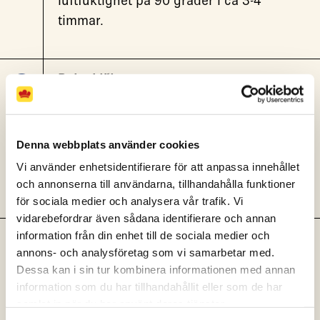
luftfuktighet på 90 grader i ca 3-4
timmar.
Bakad lök
Skala löken och dela i 2 delar. Lägg
på plåt med smör. Ringla över
honung och salta och peppra. Baka
Denna webbplats använder cookies
i ugn på 180 grader i ca 40 min. Ös
Vi använder enhetsidentifierare för att anpassa innehållet
med smöret då och då.
och annonserna till användarna, tillhandahålla funktioner
för sociala medier och analysera vår trafik. Vi
vidarebefordrar även sådana identifierare och annan
information från din enhet till de sociala medier och
Picklad silverlök
annons- och analysföretag som vi samarbetar med.
Skiva silverlök tunt på mandolin.
Dessa kan i sin tur kombinera informationen med annan
Salta löken lätt. Koka upp ättika
information som du har tillhandahållit eller som de har
socker och vatten. Låt svalna. Lägg
samlat in när du har använt deras tjänster.
gärna löken i vacuumpåse och häll